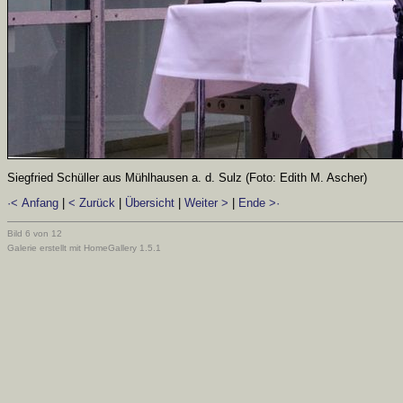
Siegfried Schüller aus Mühlhausen a. d. Sulz (Foto: Edith M. Ascher)
·< Anfang
|
< Zurück
|
Übersicht
|
Weiter >
|
Ende >·
Bild 6 von 12
Galerie erstellt mit HomeGallery 1.5.1