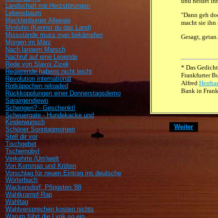
und neidet ih
Landschaft mit Herzstörungen
Lebensbaum
"Dann geh doc
Mecklenburger Alleegie
macht sie ihn 
Minilohn (Kennst du das Land)
Missstände muss man bekämpfen
Gesagt, getan.
Morgen im März
Nach langem Marsch
Nachruf auf eine Legende
Rede von Slavoj Zizek
* Das Gedicht
Regierende habens nicht leicht
Frankfurter B
Revolution international
Alfred
Herrha
Rotkäppchen reloaded
Bank in Frank
Rückkopplungen einer Donnerstagsdemo
Sarairgendjewo
Schengen? - Geschenkt!
Scheuergate - Hundekacke und
Kinderwunsch
[
Weiter
]
Schöner Sonntagmorgen
Stell dir vor
Tischgebet
Tschernobyl
Verkehrte (Um)welt
Von Kommas und Kröten
Vorschlag für neuen Eintrag ins deutsche
Wörterbuch
Wackersdorf, Pfingsten '88
Wahlkrampf-Rap
Wahltag
Wahlversprechen kosten nichts
Warum führt die Lyrik so ein