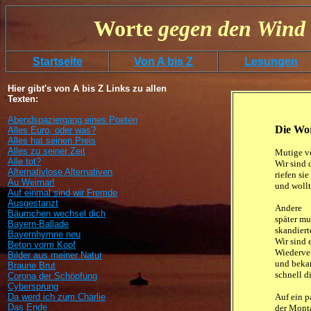
Worte
gegen
den
Wind 
Startseite
Von A bis Z
Lesungen
Hier gibt's von A bis Z Links zu allen
Texten:
Abendspaziergang eines Poeten
Die Wo
Alles Euro, oder was?
Alles hat seinen Preis
Alles zu seiner Zeit
Mutige v
Alle tot?
Wir sind 
Alternativlose Alternativen
riefen sie
Au Weimar!
und woll
Auf einmal sind wir Fremde
Ausgestanzt
Andere
Bäumchen wechsel dich
später m
Bayern-Ballade
skandiert
Bayernhymne neu
Wir sind e
Beton vorm Kopf
Wiederver
Bilder aus meiner Natur
und beka
Braune Brut
schnell d
Corona der Schöpfung
Cybersprung
Da werd ich zum Charlie
Auf ein p
Das Ende
der Mont