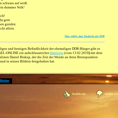
n schwarz auf weiß:
 ein dummes Volk!
uch!
 da gern
en gerufen:
icht allein.
Hier gibt's das Gedicht als PDF
igen und heutigen Befindlichkeit der ehemaligen DDR-Bürger gibt es
GEL-ONLINE
ein aufschlussreiches
Interview
(vom
13.02.2019
)
mit dem
listen Daniel Biskup, der die Zeit der Wende an ihren Brennpunkten
 und in seinen Bildern festgehalten hat.
Weiter
]
Gefällt mir
Gefällt mi