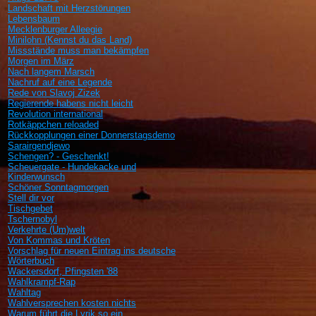
Landschaft mit Herzstörungen
Lebensbaum
Mecklenburger Alleegie
Minilohn (Kennst du das Land)
Missstände muss man bekämpfen
Morgen im März
Nach langem Marsch
Nachruf auf eine Legende
Rede von Slavoj Zizek
Regierende habens nicht leicht
Revolution international
Rotkäppchen reloaded
Rückkopplungen einer Donnerstagsdemo
Sarairgendjewo
Schengen? - Geschenkt!
Scheuergate - Hundekacke und
Kinderwunsch
Schöner Sonntagmorgen
Stell dir vor
Tischgebet
Tschernobyl
Verkehrte (Um)welt
Von Kommas und Kröten
Vorschlag für neuen Eintrag ins deutsche
Wörterbuch
Wackersdorf, Pfingsten '88
Wahlkrampf-Rap
Wahltag
Wahlversprechen kosten nichts
Warum führt die Lyrik so ein