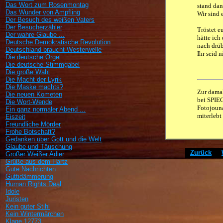
Das Wort zum Rosenmontag
stand dan
Das Wunder von Ampfling
Wir sind
Der Besuch des weißen Vaters
Der Besucherzähler
Tröstet e
Der wahre Glaube ...
hätte ich
Deutsche Demokratische Revolution
nach drüb
Deutschland braucht Westerwelle
Ihr seid n
Die deutsche Orgel
Die deutsche Stimmgabel
Die große Wahl
Die Macht der Lyrik
Die Maske machts?
Zur damal
Die neuen Kometen
bei
SPIE
Die Wort-Wende
Fotojouna
Ein ganz normaler Abend ...
miterlebt
Eiszeit
Freundliche Mörder
Frohe Botschaft?
Gedanken über Gott und die Welt
Glaube und Täuschung
[
Zurück
]
[
Großer Weißer Adler
Grüße aus dem Hartz
Gute Nachrichten
Guttidämmerung
Human Rights Deal
Idole
Juristen
Kein guter Stihl
Kein Wintermärchen
Klage 12773