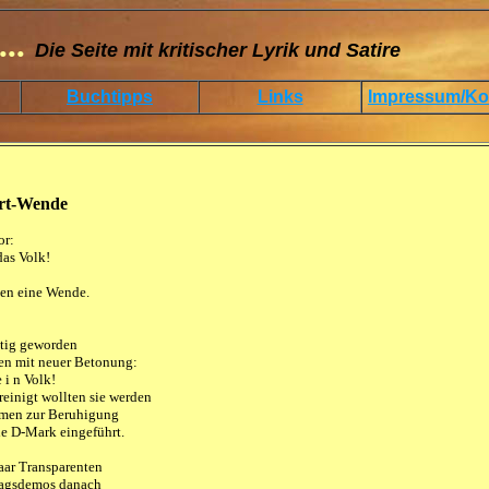
...
Die Seite mit kritischer Lyrik und Satire
Buchtipps
Links
Impressum/Ko
rt-Wende 
or:
das Volk!
ten eine Wende.
utig geworden
en mit neuer Betonung:
 i n Volk!
einigt wollten sie werden
men zur Beruhigung
ie D-Mark eingeführt.
aar Transparenten
agsdemos danach