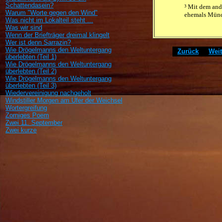
Schattendasein?
³ Mit dem and
Warum "Worte gegen den Wind"
ehemals Münch
Was nicht im Lokalteil steht ...
Was wir sind
Wenn der Briefträger dreimal klingelt
Wer ist denn Sarrazin?
Wie Drögelmanns den Weltuntergang
[
Zurück
]
[
Weit
überlebten (Teil 1)
Wie Drögelmanns den Weltuntergang
überlebten (Teil 2)
Wie Drögelmanns den Weltuntergang
überlebten (Teil 3)
Wiedervereinigung nachgeholt
Windstiller Morgen am Ufer der Weichsel
Wortergreifung
Zorniges Poem
Zwei 11. September
Zwei kurze