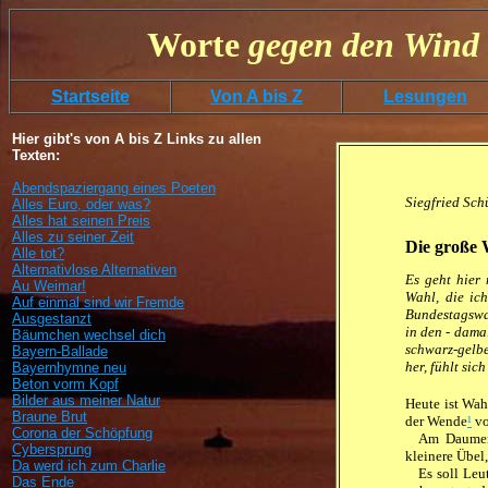
Worte
gegen
den
Wind 
Startseite
Von A bis Z
Lesungen
Hier gibt's von A bis Z Links zu allen
Texten:
Abendspaziergang eines Poeten
Siegfried Sch
Alles Euro, oder was?
Alles hat seinen Preis
Alles zu seiner Zeit
Die große 
Alle tot?
Alternativlose Alternativen
Es geht hier 
Au Weimar!
Wahl, die ic
Auf einmal sind wir Fremde
Bundestagswah
Ausgestanzt
in den - dama
Bäumchen wechsel dich
schwarz-gelbe
Bayern-Ballade
her, fühlt sic
Bayernhymne neu
Beton vorm Kopf
Bilder aus meiner Natur
Heute ist Wah
Braune Brut
der Wende
¹
vo
Corona der Schöpfung
Am Daumen 
Cybersprung
kleinere Übel
Da werd ich zum Charlie
Es soll Leu
Das Ende