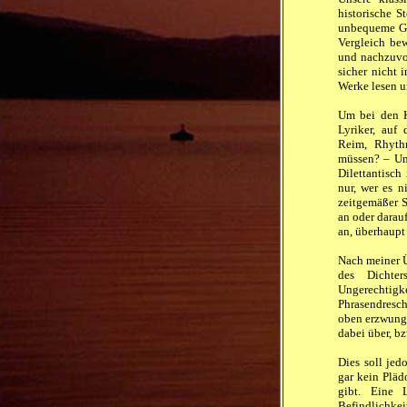
historische S
unbequeme Ge
Vergleich bew
und nachzuvol
sicher nicht 
Werke lesen u
Um bei den K
Lyriker, auf 
Reim, Rhyth
müssen? – Um 
Dilettantisch
nur, wer es n
zeitgemäßer S
an oder darau
an, überhaupt
Nach meiner Ü
des Dichte
Ungerechtig
Phrasendresch
oben erzwunge
dabei über, b
Dies soll jed
gar kein Pläd
gibt. Eine 
Befindlichkei