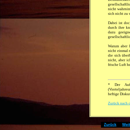
gesellschaftl
nicht wahrnim
sich nicht zu
Dabei ist doc
durch ihre kn
dazu geeigne
gesellschaftl
Warum aber l
nicht einmal 
die sich übe
nicht, aber i
frische Luft h
* Der Aufs
(Vierteljahres
heftige Disku
Zurück nach 
[
Zurück
]
[
Weit