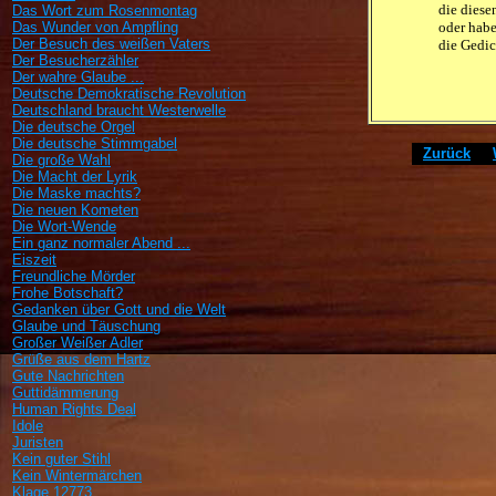
die diesen
Das Wort zum Rosenmontag
Das Wunder von Ampfling
oder habe
Der Besuch des weißen Vaters
die Gedic
Der Besucherzähler
Der wahre Glaube ...
Deutsche Demokratische Revolution
Deutschland braucht Westerwelle
Die deutsche Orgel
Die deutsche Stimmgabel
[
Zurück
]
[
Die große Wahl
Die Macht der Lyrik
Die Maske machts?
Die neuen Kometen
Die Wort-Wende
Ein ganz normaler Abend ...
Eiszeit
Freundliche Mörder
Frohe Botschaft?
Gedanken über Gott und die Welt
Glaube und Täuschung
Großer Weißer Adler
Grüße aus dem Hartz
Gute Nachrichten
Guttidämmerung
Human Rights Deal
Idole
Juristen
Kein guter Stihl
Kein Wintermärchen
Klage 12773