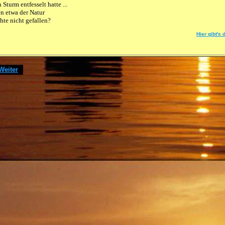
 Sturm entfesselt hatte ...

n etwa der Natur

hte nicht gefallen?
Hier gibt's
Weiter
]