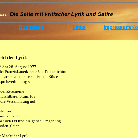
...
Die Seite mit kritischer Lyrik und Satire
Buchtipps
Links
Impressum/Ko
ht der Lyrik
 des 28. August 1977

der Franziskanerkirche San Domenichino

 Carrara an der toskanischen Küste

preisverleihung statt.

der Zeremonie

furchtbarer Sturm los

 die Versammlung auf.

lsturm

zwar keine Opfer

ber den Ort und die ganze Umgebung

den gleich.

e Macht der Lyrik
