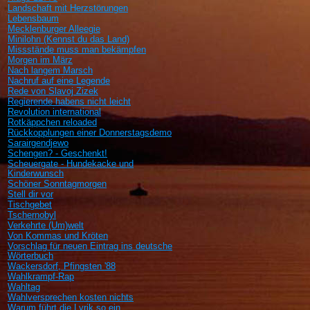
Landschaft mit Herzstörungen
Lebensbaum
Mecklenburger Alleegie
Minilohn (Kennst du das Land)
Missstände muss man bekämpfen
Morgen im März
Nach langem Marsch
Nachruf auf eine Legende
Rede von Slavoj Zizek
Regierende habens nicht leicht
Revolution international
Rotkäppchen reloaded
Rückkopplungen einer Donnerstagsdemo
Sarairgendjewo
Schengen? - Geschenkt!
Scheuergate - Hundekacke und
Kinderwunsch
Schöner Sonntagmorgen
Stell dir vor
Tischgebet
Tschernobyl
Verkehrte (Um)welt
Von Kommas und Kröten
Vorschlag für neuen Eintrag ins deutsche
Wörterbuch
Wackersdorf, Pfingsten '88
Wahlkrampf-Rap
Wahltag
Wahlversprechen kosten nichts
Warum führt die Lyrik so ein