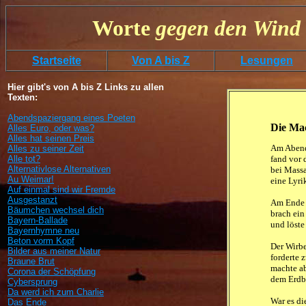
Worte
gegen
den
Wind 
Startseite
Von A bis Z
Lesungen
Hier gibt's von A bis Z Links zu allen
Texten:
Abendspaziergang eines Poeten
Die Mac
Alles Euro, oder was?
Alles hat seinen Preis
Am Abend
Alles zu seiner Zeit
Alle tot?
fand vor 
Alternativlose Alternativen
bei Massa
Au Weimar!
eine Lyrik
Auf einmal sind wir Fremde
Ausgestanzt
Am Ende 
Bäumchen wechsel dich
brach ein 
Bayern-Ballade
und löste
Bayernhymne neu
Beton vorm Kopf
Der Wirbe
Bilder aus meiner Natur
forderte 
Braune Brut
machte a
Corona der Schöpfung
dem Erdbo
Cybersprung
Da werd ich zum Charlie
War es di
Das Ende