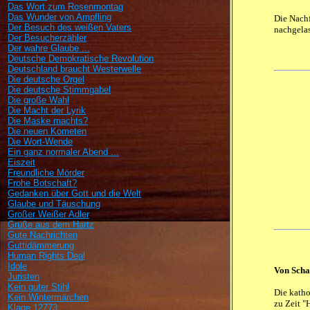
Das Wort zum Rosenmontag
Das Wunder von Ampfling
Die Nachf
Der Besuch des weißen Vaters
nachgelas
Der Besucherzähler
Der wahre Glaube ...
Deutsche Demokratische Revolution
Deutschland braucht Westerwelle
Die deutsche Orgel
Die deutsche Stimmgabel
Die große Wahl
Die Macht der Lyrik
Die Maske machts?
Die neuen Kometen
Die Wort-Wende
Ein ganz normaler Abend ...
Eiszeit
Freundliche Mörder
Frohe Botschaft?
Gedanken über Gott und die Welt
Glaube und Täuschung
Großer Weißer Adler
Grüße aus dem Hartz
Gute Nachrichten
Guttidämmerung
Human Rights Deal
Idole
Von Scha
Juristen
Kein guter Stihl
Die katho
Kein Wintermärchen
zu Zeit "
Klage 12773