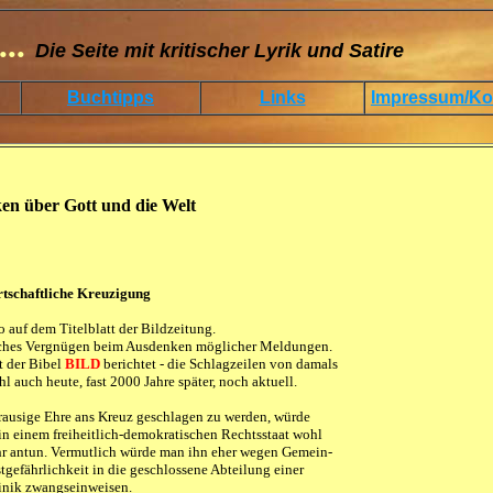
...
Die Seite mit kritischer Lyrik und Satire
Buchtipps
Links
Impressum/Ko
n über Gott und die Welt
tschaftliche Kreuzigung
o auf dem Titelblatt der Bildzeitung.
sches Vergnügen beim Ausdenken möglicher Meldungen.
tt der Bibel
BILD
berichtet - die Schlagzeilen von damals
l auch heute, fast 2000 Jahre später, noch aktuell.
rausige Ehre ans Kreuz geschlagen zu werden, würde
n einem freiheitlich-demokratischen Rechtsstaat wohl
hr antun. Vermutlich würde man ihn eher wegen Gemein-
tgefährlichkeit in die geschlossene Abteilung einer
inik zwangseinweisen.