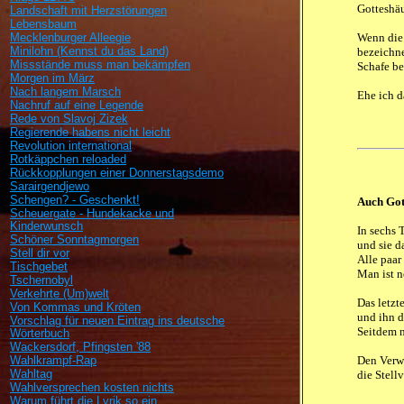
Gotteshäu
Landschaft mit Herzstörungen
Lebensbaum
Mecklenburger Alleegie
Wenn die 
Minilohn (Kennst du das Land)
bezeichne
Missstände muss man bekämpfen
Schafe be
Morgen im März
Nach langem Marsch
Ehe ich da
Nachruf auf eine Legende
Rede von Slavoj Zizek
Regierende habens nicht leicht
Revolution international
Rotkäppchen reloaded
Rückkopplungen einer Donnerstagsdemo
Sarairgendjewo
Schengen? - Geschenkt!
Auch Gott
Scheuergate - Hundekacke und
Kinderwunsch
In sechs 
Schöner Sonntagmorgen
und sie d
Stell dir vor
Alle paar
Tischgebet
Man ist n
Tschernobyl
Verkehrte (Um)welt
Das letzt
Von Kommas und Kröten
und ihn d
Vorschlag für neuen Eintrag ins deutsche
Seitdem n
Wörterbuch
Wackersdorf, Pfingsten '88
Wahlkrampf-Rap
Den Verw
Wahltag
die Stellv
Wahlversprechen kosten nichts
Warum führt die Lyrik so ein