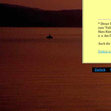
* Dieser 
zum "Fal
Hans Kün
u. a. das
Auch die
Zurück z
[
Zurück
]
[