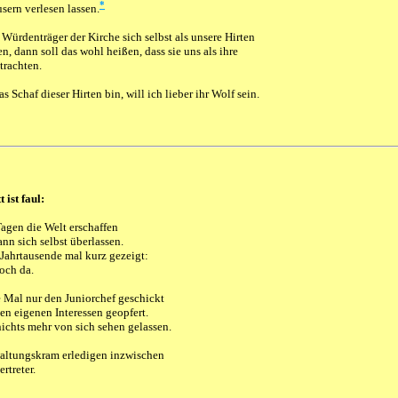
*
sern verlesen lassen.
Würdenträger der Kirche sich selbst als unsere Hirten
n, dann soll das wohl heißen, dass sie uns als ihre
trachten.
s Schaf dieser Hirten bin, will ich lieber ihr Wolf sein.
 ist faul:
Tagen die Welt erschaffen
ann sich selbst überlassen.
 Jahrtausende mal kurz gezeigt:
och da.
e Mal nur den Juniorchef geschickt
en eigenen Interessen geopfert.
ichts mehr von sich sehen gelassen.
altungskram erledigen inzwischen
ertreter.