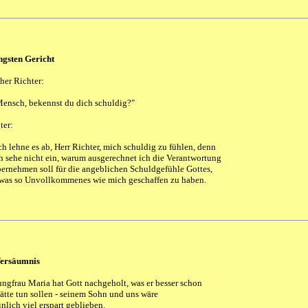
gsten Gericht
her Richter:
ensch, bekennst du dich schuldig?"
ter:
ch lehne es ab, Herr Richter, mich schuldig zu fühlen, denn
h sehe nicht ein, warum ausgerechnet ich die Verantwortung
ernehmen soll für die angeblichen Schuldgefühle Gottes,
was so Unvollkommenes wie mich geschaffen zu haben.
Versäumnis
ungfrau Maria hat Gott nachgeholt, was er besser schon
ätte tun sollen - seinem Sohn und uns wäre
nlich viel erspart geblieben.