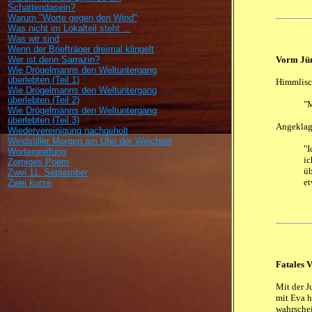
Schattendasein?
Warum "Worte gegen den Wind"
Was nicht im Lokalteil steht ...
Was wir sind
Wenn der Briefträger dreimal klingelt
Wer ist denn Sarrazin?
Vorm Jün
Wie Drögelmanns den Weltuntergang
überlebten (Teil 1)
Himmlisc
Wie Drögelmanns den Weltuntergang
überlebten (Teil 2)
"M
Wie Drögelmanns den Weltuntergang
überlebten (Teil 3)
Angeklag
Wiedervereinigung nachgeholt
Windstiller Morgen am Ufer der Weichsel
"I
Wortergreifung
ic
Zorniges Poem
üb
Zwei 11. September
et
Zwei kurze
Fatales 
Mit der J
mit Eva h
wahrschei