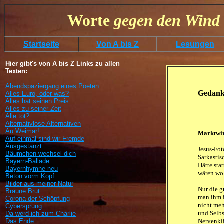
Worte
gegen
den
Wind 
Startseite
Von A bis Z
Lesungen
Hier gibt's von A bis Z Links zu allen
Texten:
Abendspaziergang eines Poeten
Gedanke
Alles Euro, oder was?
Alles hat seinen Preis
Alles zu seiner Zeit
Alle tot?
Alternativlose Alternativen
Au Weimar!
Marktwir
Auf einmal sind wir Fremde
Ausgestanzt
Jesus-Fot
Bäumchen wechsel dich
Sarkasti
Bayern-Ballade
Hätte sta
Bayernhymne neu
wären woh
Beton vorm Kopf
Bilder aus meiner Natur
Nur die g
Braune Brut
man ihm i
Corona der Schöpfung
nicht me
Cybersprung
und Selbs
Da werd ich zum Charlie
Das Ende
Nervenkl