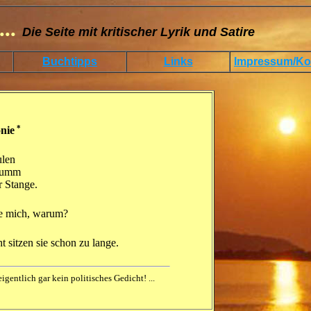
...
Die Seite mit kritischer Lyrik und Satire
Buchtipps
Links
Impressum/Ko
*
nie
len

tumm

r Stange.
ge mich, warum?
ht sitzen sie schon zu lange.
eigentlich gar kein politisches Gedicht! ...