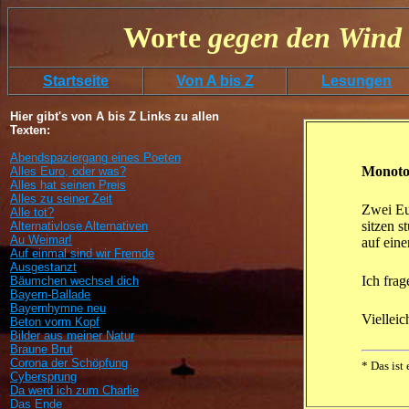
Worte
gegen
den
Wind 
Startseite
Von A bis Z
Lesungen
Hier gibt's von A bis Z Links zu allen
Texten:
Abendspaziergang eines Poeten
Monoto
Alles Euro, oder was?
Alles hat seinen Preis
Alles zu seiner Zeit
Zwei Eu
Alle tot?
sitzen s
Alternativlose Alternativen
Au Weimar!
auf eine
Auf einmal sind wir Fremde
Ausgestanzt
Ich fra
Bäumchen wechsel dich
Bayern-Ballade
Bayernhymne neu
Vielleic
Beton vorm Kopf
Bilder aus meiner Natur
Braune Brut
Corona der Schöpfung
* Das ist 
Cybersprung
Da werd ich zum Charlie
Das Ende