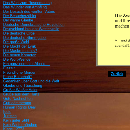
Das Wort zum Rosenmontag
Das Wunder von Ampfling
Der Besuch des weißen Vaters
Die Zwe
Der Besucherzähler
Der wahre Glaube ...
und ihr
Deutsche Demokratische Revolution
machen 
Deutschland braucht Westerwelle
Die deutsche Orgel
Die deutsche Stimmgabel
* ... und
Die große Wahl
aber dafü
Die Macht der Lyrik
Die Maske machts?
Die neuen Kometen
Die Wort-Wende
Ein ganz normaler Abend ...
Eiszeit
Freundliche Mörder
[
Zurück
]
Frohe Botschaft?
Gedanken über Gott und die Welt
Glaube und Täuschung
Großer Weißer Adler
Grüße aus dem Hartz
Gute Nachrichten
Guttidämmerung
Human Rights Deal
Idole
Juristen
Kein guter Stihl
Kein Wintermärchen
Klage 12773