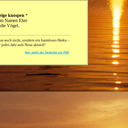
ige knospen 
*

em Namen Ehre

die Vögel.
 das auch nicht, sondern ein harmloses Haiku
–
r jedes Jahr aufs Neue aktuell!
Hier gibt's die Gedichte als PDF