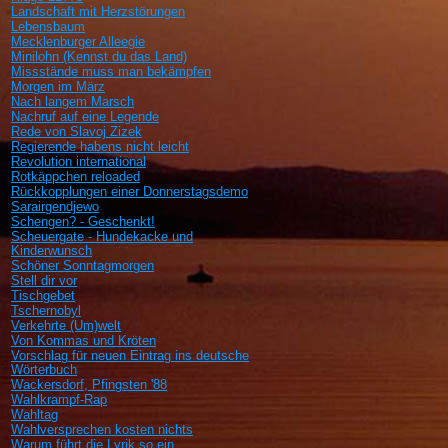
Landschaft mit Herzstörungen
Lebensbaum
Mecklenburger Alleegie
Minilohn (Kennst du das Land)
Missstände muss man bekämpfen
Morgen im März
Nach langem Marsch
Nachruf auf eine Legende
Rede von Slavoj Zizek
Regierende habens nicht leicht
Revolution international
Rotkäppchen reloaded
Rückkopplungen einer Donnerstagsdemo
Sarairgendjewo
Schengen? - Geschenkt!
Scheuergate - Hundekacke und
Kinderwunsch
Schöner Sonntagmorgen
Stell dir vor
Tischgebet
Tschernobyl
Verkehrte (Um)welt
Von Kommas und Kröten
Vorschlag für neuen Eintrag ins deutsche
Wörterbuch
Wackersdorf, Pfingsten '88
Wahlkrampf-Rap
Wahltag
Wahlversprechen kosten nichts
Warum führt die Lyrik so ein