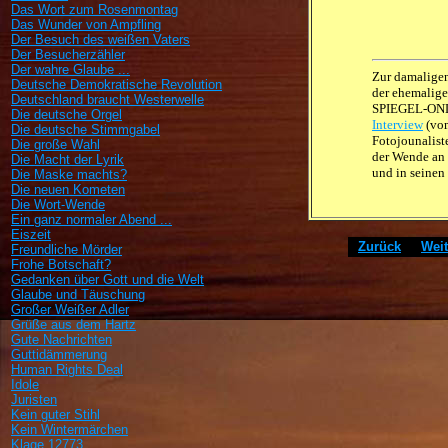
Das Wort zum Rosenmontag
Das Wunder von Ampfling
Der Besuch des weißen Vaters
Der Besucherzähler
Der wahre Glaube ...
Zur damaligen
Deutsche Demokratische Revolution
der ehemalige
Deutschland braucht Westerwelle
SPIEGEL-ON
Die deutsche Orgel
Interview
(v
Die deutsche Stimmgabel
Fotojounalist
Die große Wahl
der Wende an 
Die Macht der Lyrik
und in seinen 
Die Maske machts?
Die neuen Kometen
Die Wort-Wende
Ein ganz normaler Abend ...
Eiszeit
[
Zurück
]
[
Weit
Freundliche Mörder
Frohe Botschaft?
Gedanken über Gott und die Welt
Glaube und Täuschung
Großer Weißer Adler
Grüße aus dem Hartz
Gute Nachrichten
Guttidämmerung
Human Rights Deal
Idole
Juristen
Kein guter Stihl
Kein Wintermärchen
Klage 12773