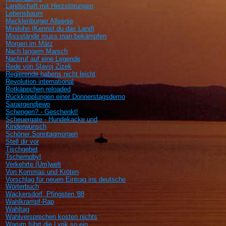
Landschaft mit Herzstörungen
Lebensbaum
Mecklenburger Alleegie
Minilohn (Kennst du das Land)
Missstände muss man bekämpfen
Morgen im März
Nach langem Marsch
Nachruf auf eine Legende
Rede von Slavoj Zizek
Regierende habens nicht leicht
Revolution international
Rotkäppchen reloaded
Rückkopplungen einer Donnerstagsdemo
Sarairgendjewo
Schengen? - Geschenkt!
Scheuergate - Hundekacke und
Kinderwunsch
Schöner Sonntagmorgen
Stell dir vor
Tischgebet
Tschernobyl
Verkehrte (Um)welt
Von Kommas und Kröten
Vorschlag für neuen Eintrag ins deutsche
Wörterbuch
Wackersdorf, Pfingsten '88
Wahlkrampf-Rap
Wahltag
Wahlversprechen kosten nichts
Warum führt die Lyrik so ein