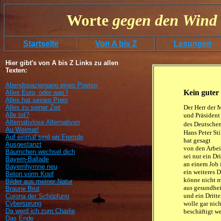
Worte
gegen
den
Wind 
Startseite
Von A bis Z
Lesungen
Hier gibt's von A bis Z Links zu allen
Texten:
Abendspaziergang eines Poeten
Kein guter 
Alles Euro, oder was?
Alles hat seinen Preis
Alles zu seiner Zeit
Der Herr der 
Alle tot?
und Präsident

Alternativlose Alternativen
des Deutschen
Au Weimar!
Hans Peter Stih
Auf einmal sind wir Fremde
hat gesagt

Ausgestanzt
von den Arbeit
Bäumchen wechsel dich
sei nur ein Dri
Bayern-Ballade
an einem Job i
Bayernhymne neu
ein weiteres Dr
Beton vorm Kopf
könne nicht m
Bilder aus meiner Natur
aus gesundhei
Braune Brut
und ein Drittel
Corona der Schöpfung
wolle gar nich
Cybersprung
Da werd ich zum Charlie
beschäftigt w
Das Ende