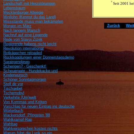
¹
Seit 2001 he
Landschaft mit Herzstörungen
Lebensbaum
Mecklenburger Alleegie
Minilohn (Kennst du das Land)
Missstände muss man bekämpfen
[
Zurück
]
[
Weit
Morgen im März
Nach langem Marsch
Nachruf auf eine Legende
Rede von Slavoj Zizek
Regierende habens nicht leicht
Revolution international
Rotkäppchen reloaded
Rückkopplungen einer Donnerstagsdemo
Sarairgendjewo
Schengen? - Geschenkt!
Scheuergate - Hundekacke und
Kinderwunsch
Schöner Sonntagmorgen
Stell dir vor
Tischgebet
Tschernobyl
Verkehrte (Um)welt
Von Kommas und Kröten
Vorschlag für neuen Eintrag ins deutsche
Wörterbuch
Wackersdorf, Pfingsten '88
Wahlkrampf-Rap
Wahltag
Wahlversprechen kosten nichts
Warum führt die Lyrik so ein