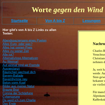
Worte
gegen
den
Wind 
Startseite
Von A bis Z
Lesungen
Hier gibt's von A bis Z Links zu allen
Texten:
Abendspaziergang eines Poeten
Nachruf
Alles Euro, oder was?
Alles hat seinen Preis
Charles B
Alles zu seiner Zeit
Alle tot?
Verachtun
Alternativlose Alternativen
Christian
Au Weimar!
nehmen d
Auf einmal sind wir Fremde
Ausgestanzt
Ja, weit 
Bäumchen wechsel dich
werde. Au
Bayern-Ballade
Sinn gewe
Bayernhymne neu
bekannt v
Beton vorm Kopf
sie viell
Bilder aus meiner Natur
Braune Brut
Für manch
Corona der Schöpfung
Alpträume
Cybersprung
Kaffeekrä
Da werd ich zum Charlie
Das Ende