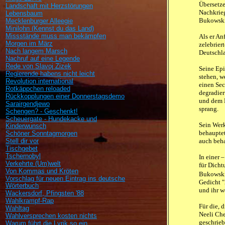
Übersetze
Landschaft mit Herzstörungen
Nachkrieg
Lebensbaum
Bukowski 
Mecklenburger Alleegie
Minilohn (Kennst du das Land)
Missstände muss man bekämpfen
Als er An
Morgen im März
zelebrier
Nach langem Marsch
Deutschl
Nachruf auf eine Legende
Rede von Slavoj Zizek
Seine Epi
Regierende habens nicht leicht
stehen, w
Revolution international
einen Sec
Rotkäppchen reloaded
degradier
Rückkopplungen einer Donnerstagsdemo
und dem N
Sarairgendjewo
sprang.
Schengen? - Geschenkt!
Scheuergate - Hundekacke und
Sein Werk
Kinderwunsch
behauptet
Schöner Sonntagmorgen
Stell dir vor
auch beha
Tischgebet
Tschernobyl
In einer 
Verkehrte (Um)welt
für Dicht
Von Kommas und Kröten
Bukowski 
Vorschlag für neuen Eintrag ins deutsche
Gedicht "
Wörterbuch
und ihr w
Wackersdorf, Pfingsten '88
Wahlkrampf-Rap
Für die, 
Wahltag
Neeli Che
Wahlversprechen kosten nichts
geschrieb
Warum führt die Lyrik so ein