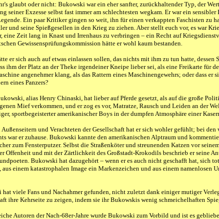
hr's glaubt oder nicht: Bukowski war ein eher sanfter, zurückhaltender Typ, der Wert
ng seiner Exzesse selbst fast immer am schlechtesten wegkam. Er war ein sensibler 
egende. Ein paar Kritiker gingen so weit, ihn für einen verkappten Faschisten zu ha
ler und seine Spießgesellen in den Krieg zu ziehen. Aber stellt euch vor, es war Kri
r, eine Zeit lang in Knast und Irrenhaus zu verbringen – ein Recht auf Kriegsdiens
utschen Gewissensprüfungskommission hätte er wohl kaum bestanden.
te er sich auch auf etwas einlassen sollen, das nichts mit ihm zu tun hatte, dessen 
ass ihm der Platz an der Theke irgendeiner Kneipe lieber sei, als eine Freikarte für
schine angenehmer klang, als das Rattern eines Maschinengewehrs; oder dass er si
nern eines Panzers?
ukowski, alias Henry Chinaski, hat lieber auf Pferde gesetzt, als auf die große Poli
genen Mief verkommen, und er zog es vor, Matratze, Rausch und Leiden an der Welt 
ger, sportbegeisterter amerikanischer Boys in der dumpfen Atmosphäre einer Kasern
 Außenseitern und Verachteten der Gesellschaft hat er sich wohler gefühlt; bei den 
hts war er zuhause. Bukowski kannte den amerikanischen Alptraum und kommentie
cher zum Fensterputzer. Selbst die Straßenköter und streunenden Katzen vor seine
er Offenheit und mit der Zärtlichkeit des Großstadt-Krokodils beschrieb er seine A
ndpoeten. Bukowski hat dazugehört – wenn er es auch nicht geschafft hat, sich tot
 aus einem katastrophalen Image ein Markenzeichen und aus einem namenlosen Und
hat viele Fans und Nachahmer gefunden, nicht zuletzt dank einiger mutiger Verleg
aft ihre Kehrseite zu zeigen, indem sie ihr Bukowskis wenig schmeichelhaften Spie
eiche Autoren der Nach-68er-Jahre wurde Bukowski zum Vorbild und ist es gebliebe