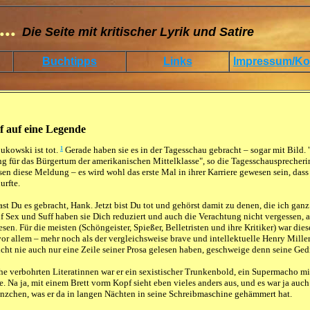
...
Die Seite mit kritischer Lyrik und Satire
Buchtipps
Links
Impressum/Ko
 auf eine Legende
ukowski ist tot.
Gerade haben sie es in der Tagesschau gebracht – sogar mit Bild. 
1
g für das Bürgertum der amerikanischen Mittelklasse", so die Tagesschausprecherin
sen diese Meldung – es wird wohl das erste Mal in ihrer Karriere gewesen sein, da
urfte.
hast Du es gebracht, Hank. Jetzt bist Du tot und gehörst damit zu denen, die ich ga
f Sex und Suff haben sie Dich reduziert und auch die Verachtung nicht vergessen,
sen. Für die meisten (Schöngeister, Spießer, Belletristen und ihre Kritiker) war di
or allem – mehr noch als der vergleichsweise brave und intellektuelle Henry Miller
eicht nie auch nur eine Zeile seiner Prosa gelesen haben, geschweige denn seine Ged
e verbohrten Literatinnen war er ein sexistischer Trunkenbold, ein Supermacho mit 
. Na ja, mit einem Brett vorm Kopf sieht eben vieles anders aus, und es war ja auch
nzchen, was er da in langen Nächten in seine Schreibmaschine gehämmert hat.