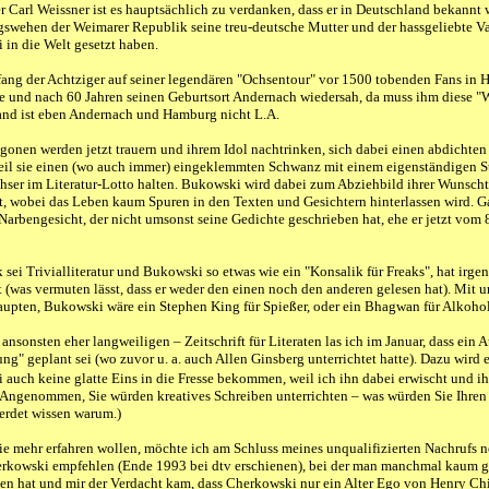
r Carl Weissner ist es hauptsächlich zu verdanken, dass er in Deutschland bekann
swehen der Weimarer Republik seine treu-deutsche Mutter und der hassgeliebte Va
in die Welt gesetzt haben.
fang der Achtziger auf seiner legendären "Ochsentour" vor 1500 tobenden Fans in
te und nach 60 Jahren seinen Geburtsort Andernach wiedersah, da muss ihm diese 
and ist eben Andernach und Hamburg nicht L.A.
gonen werden jetzt trauern und ihrem Idol nachtrinken, sich dabei einen abdichte
eil sie einen (wo auch immer) eingeklemmten Schwanz mit einem eigenständigen St
hser im Literatur-Lotto halten. Bukowski wird dabei zum Abziehbild ihrer Wunsc
t, wobei das Leben kaum Spuren in den Texten und Gesichtern hinterlassen wird.
arbengesicht, der nicht umsonst seine Gedichte geschrieben hat, ehe er jetzt vom 
 sei Trivialliteratur und Bukowski so etwas wie ein "Konsalik für Freaks", hat irg
 (was vermuten lässt, dass er weder den einen noch den anderen gelesen hat). Mit
upten, Bukowski wäre ein Stephen King für Spießer, oder ein Bhagwan für Alkohol
– ansonsten eher langweiligen – Zeitschrift für Literaten las ich im Januar, dass ein
ung" geplant sei (wo zuvor u. a. auch Allen Ginsberg unterrichtet hatte). Dazu wird
auch keine glatte Eins in die Fresse bekommen, weil ich ihn dabei erwischt und i
Angenommen, Sie würden kreatives Schreiben unterrichten – was würden Sie Ihre
erdet wissen warum.)
die mehr erfahren wollen, möchte ich am Schluss meines unqualifizierten Nachrufs
rkowski empfehlen (Ende 1993 bei dtv erschienen), bei der man manchmal kaum gl
en hat und mir der Verdacht kam, dass Cherkowski nur ein Alter Ego von Henry Ch