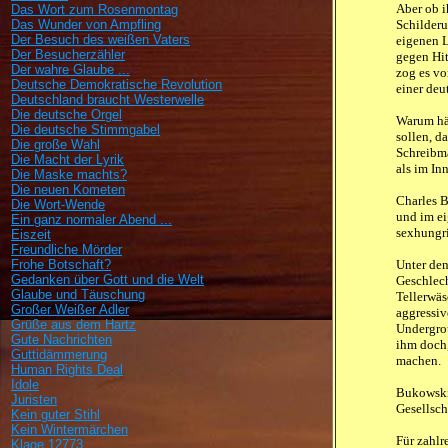
Aber ob i
Das Wort zum Rosenmontag
Das Wunder von Ampfling
Schilderu
Der Besuch des weißen Vaters
eigenen L
Der Besucherzähler
gegen Hit
Der wahre Glaube ...
zog es vo
Deutsche Demokratische Revolution
einer de
Deutschland braucht Westerwelle
Die deutsche Orgel
Warum hät
Die deutsche Stimmgabel
sollen, d
Die große Wahl
Schreibma
Die Macht der Lyrik
als im In
Die Maske machts?
Die neuen Kometen
Charles B
Die Wort-Wende
und im ei
Ein ganz normaler Abend ...
sexhungri
Eiszeit
Freundliche Mörder
Frohe Botschaft?
Unter den
Gedanken über Gott und die Welt
Geschlec
Glaube und Täuschung
Tellerwäs
Großer Weißer Adler
aggressiv
Grüße aus dem Hartz
Undergrou
Gute Nachrichten
ihm doch,
Guttidämmerung
machen.
Human Rights Deal
Idole
Bukowski 
Juristen
Gesellsch
Kein guter Stihl
Kein Wintermärchen
Für zahlr
Klage 12773