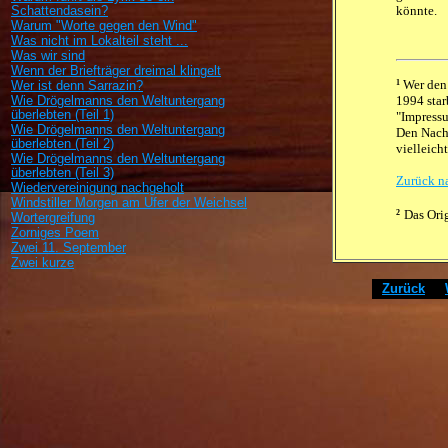
Schattendasein?
könnte.
Warum "Worte gegen den Wind"
Was nicht im Lokalteil steht ...
Was wir sind
Wenn der Briefträger dreimal klingelt
Wer den 
1
Wer ist denn Sarrazin?
Wie Drögelmanns den Weltuntergang
1994 star
überlebten (Teil 1)
"Impressu
Wie Drögelmanns den Weltuntergang
Den Nachr
überlebten (Teil 2)
vielleich
Wie Drögelmanns den Weltuntergang
überlebten (Teil 3)
Zurück n
Wiedervereinigung nachgeholt
Windstiller Morgen am Ufer der Weichsel
Das Ori
2
Wortergreifung
Zorniges Poem
Zwei 11. September
Zwei kurze
[
Zurück
]
[