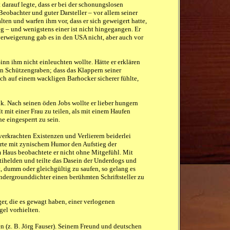
 darauf legte, dass er bei der schonungslosen
Beobachter und guter Darsteller – vor allem seiner
lten und warfen ihm vor, dass er sich geweigert hatte,
eg – und wenigstens einer ist nicht hingegangen. Er
tverweigerung gab es in den USA nicht, aber auch vor
Sinn ihm nicht einleuchten wollte. Hätte er erklären
 den Schützengraben; dass das Klappern seiner
ch auf einem wackligen Barhocker sicherer fühlte,
tik. Nach seinen öden Jobs wollte er lieber hungern
mit einer Frau zu teilen, als mit einem Haufen
e eingesperrt zu sein.
verkrachten Existenzen und Verlierern beiderlei
rte mit zynischem Humor den Aufstieg der
m Haus beobachtete er nicht ohne Mitgefühl. Mit
ntihelden und teilte das Dasein der Underdogs und
, dumm oder gleichgültig zu saufen, so gelang es
ergrounddichter einen berühmten Schriftsteller zu
er, die es gewagt haben, einer verlogenen
gel vorhielten.
n (z. B. Jörg Fauser). Seinem Freund und deutschen