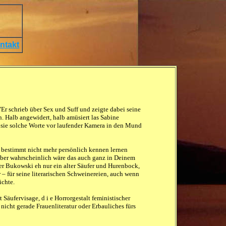
ntakt
"Er schrieb über Sex und Suff und zeigte dabei seine
. Halb angewidert, halb amüsiert las Sabine
ss sie solche Worte vor laufender Kamera in den Mund
nz bestimmt nicht mehr persönlich kennen lernen
 aber wahrscheinlich wäre das auch ganz in Deinem
eser Bukowski eh nur ein alter Säufer und Hurenbock,
 – für seine literarischen Schweinereien, auch wenn
ichte.
Säufervisage, d i e Horrorgestalt feministischer
 nicht gerade Frauenliteratur oder Erbauliches fürs