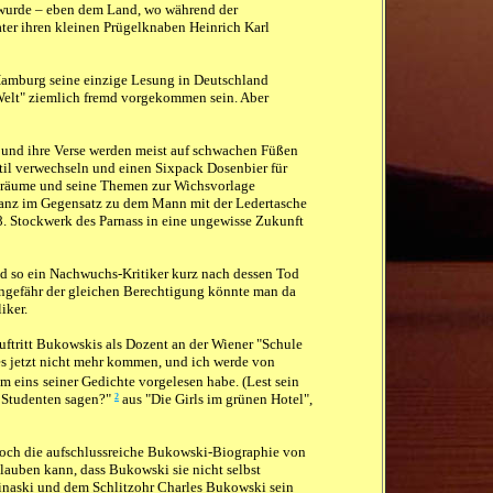
t wurde – eben dem Land, wo während der
ter ihren kleinen Prügelknaben Heinrich Karl
 Hamburg seine einzige Lesung in Deutschland
"Welt" ziemlich fremd vorgekommen sein. Aber
n und ihre Verse werden meist auf schwachen Füßen
il verwechseln und einen Sixpack Dosenbier für
hträume und seine Themen zur Wichsvorlage
 Ganz im Gegensatz zu dem Mann mit der Ledertasche
8. Stockwerk des Parnass in eine ungewisse Zukunft
end so ein Nachwuchs-Kritiker kurz nach dessen Tod
 ungefähr der gleichen Berechtigung könnte man da
iker.
 Auftritt Bukowskis als Dozent an der Wiener "Schule
 es jetzt nicht mehr kommen, und ich werde von
hm eins
seiner Gedichte vorgelesen habe. (Lest sein
n Studenten sagen?"
aus "Die Girls im grünen Hotel",
2
 noch die aufschlussreiche Bukowski-Biographie von
auben kann, dass Bukowski sie nicht selbst
inaski und dem Schlitzohr Charles Bukowski sein