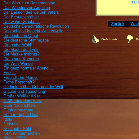
Hier 
Das Wort zum Rosenmontag
Das Wunder von Ampfling
Der Besuch des weißen Vaters
Der Besucherzähler
Der wahre Glaube ...
[
Zurück
]
[
Weit
Deutsche Demokratische Revolution
Deutschland braucht Westerwelle
Die deutsche Orgel
Ge
Gefällt mir
Die deutsche Stimmgabel
Die große Wahl
Die Macht der Lyrik
Die Maske machts?
Die neuen Kometen
Die Wort-Wende
Ein ganz normaler Abend ...
Eiszeit
Freundliche Mörder
Frohe Botschaft?
Gedanken über Gott und die Welt
Glaube und Täuschung
Großer Weißer Adler
Grüße aus dem Hartz
Gute Nachrichten
Guttidämmerung
Human Rights Deal
Idole
Juristen
Kein guter Stihl
Kein Wintermärchen
Klage 12773