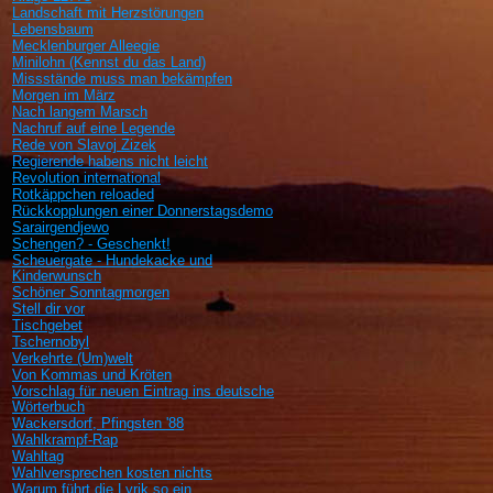
Landschaft mit Herzstörungen
Lebensbaum
Mecklenburger Alleegie
Minilohn (Kennst du das Land)
Missstände muss man bekämpfen
Morgen im März
Nach langem Marsch
Nachruf auf eine Legende
Rede von Slavoj Zizek
Regierende habens nicht leicht
Revolution international
Rotkäppchen reloaded
Rückkopplungen einer Donnerstagsdemo
Sarairgendjewo
Schengen? - Geschenkt!
Scheuergate - Hundekacke und
Kinderwunsch
Schöner Sonntagmorgen
Stell dir vor
Tischgebet
Tschernobyl
Verkehrte (Um)welt
Von Kommas und Kröten
Vorschlag für neuen Eintrag ins deutsche
Wörterbuch
Wackersdorf, Pfingsten '88
Wahlkrampf-Rap
Wahltag
Wahlversprechen kosten nichts
Warum führt die Lyrik so ein