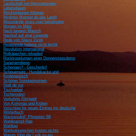
Landschaft mit Herzstörungen
Lebensbaum
Mecklenburger Alleegie
Minilohn (Kennst du das Land)
Missstände muss man bekämpfen
Morgen im März
Nach langem Marsch
Nachruf auf eine Legende
Rede von Slavoj Zizek
Regierende habens nicht leicht
Revolution international
Rotkäppchen reloaded
Rückkopplungen einer Donnerstagsdemo
Sarairgendjewo
Schengen? - Geschenkt!
Scheuergate - Hundekacke und
Kinderwunsch
Schöner Sonntagmorgen
Stell dir vor
Tischgebet
Tschernobyl
Verkehrte (Um)welt
Von Kommas und Kröten
Vorschlag für neuen Eintrag ins deutsche
Wörterbuch
Wackersdorf, Pfingsten '88
Wahlkrampf-Rap
Wahltag
Wahlversprechen kosten nichts
Warum führt die Lyrik so ein