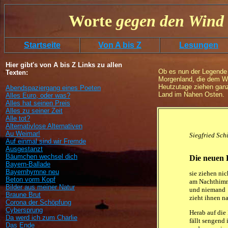
Worte
gegen
den
Wind 
Startseite
Von A bis Z
Lesungen
Hier gibt's von A bis Z Links zu allen
Ob es nun der Legende 
Texten:
Morgenland, die dem W
Heutzutage ziehen ganz
Abendspaziergang eines Poeten
Land im Nahen Osten.
Alles Euro, oder was?
Alles hat seinen Preis
Alles zu seiner Zeit
Alle tot?
Alternativlose Alternativen
Au Weimar!
Siegfried Sch
Auf einmal sind wir Fremde
Ausgestanzt
Bäumchen wechsel dich
Die neuen
Bayern-Ballade
Bayernhymne neu
sie ziehen nich
Beton vorm Kopf
am Nachthimm
Bilder aus meiner Natur
und niemand

Braune Brut
zieht ihnen n
Corona der Schöpfung
Cybersprung
Herab auf die 
Da werd ich zum Charlie
fällt sengend 
Das Ende